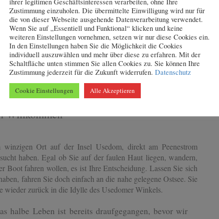
ihrer legitimen Geschäftsinteressen verarbeiten, ohne Ihre
eingerichteten Appartements.
Zustimmung einzuholen. Die übermittelte Einwilligung wird nur für
die von dieser Webseite ausgehende Datenverarbeitung verwendet.
Wenn Sie auf „Essentiell und Funktional“ klicken und keine
weiteren Einstellungen vornehmen, setzen wir nur diese Cookies ein.
In den Einstellungen haben Sie die Möglichkeit die Cookies
individuell auszuwählen und mehr über diese zu erfahren. Mit der
Schaltfläche unten stimmen Sie allen Cookies zu. Sie können Ihre
S
Zustimmung jederzeit für die Zukunft widerrufen.
Datenschutz
n
Cookie Einstellungen
Alle Akzeptieren
ch Willkommen
m winzigen Ort auf der Insel Usedom, direkt am Peenestrom
esucht haben. Egal ob Sie auf der faulen Haut liegen, wandern,
 Boot fahren wollen, es ist Ihre Entscheidung. Lassen Sie sich
aben, fahren Sie doch einfach an die nahe gelegene Ostsee. Sie
ie wieder zurück in die Idylle des Usedomer Winkels.
as halbe Leben ist bereits draufgegangen, bevor wir