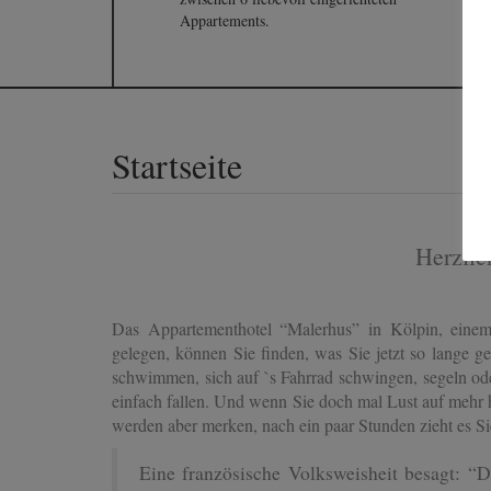
Appartements.
Startseite
Herzli
Das Appartementhotel “Malerhus” in Kölpin, eine
gelegen, können Sie finden, was Sie jetzt so lange g
schwimmen, sich auf `s Fahrrad schwingen, segeln oder
einfach fallen. Und wenn Sie doch mal Lust auf mehr h
werden aber merken, nach ein paar Stunden zieht es S
Eine französische Volksweisheit besagt: “D