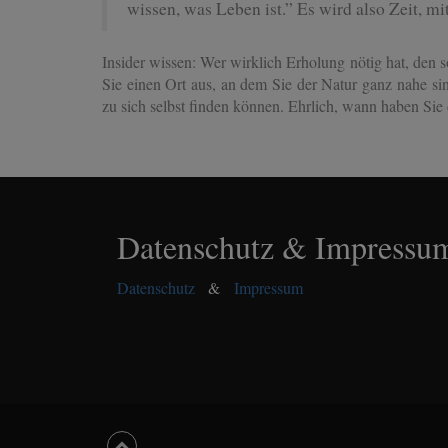
wissen, was Leben ist.” Es wird also Zeit,
Insider wissen: Wer wirklich Erholung nötig hat, den s
Sie einen Ort aus, an dem Sie der Natur ganz nahe si
zu sich selbst finden können. Ehrlich, wann haben Sie 
Datenschutz & Impressu
Datenschutz
&
Impressum