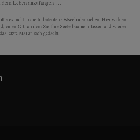
 mit dem Leben anzufangen….
ollte es nicht in die turbulenten Ostseebäder ziehen. Hier wählen
nd; einen Ort, an dem Sie Ihre Seele baumeln lassen und wieder
das letzte Mal an sich gedacht.
m