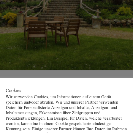
Cookies
"MALERHUS"-
Wir verwenden Cookies, um Informationen auf einem Gerät
HAUS2
speichern und/oder abrufen. Wir und unserer Partner verwenden
Daten für Personalisierte Anzeigen und Inhalte, Anzeigen- und
Entspannung und Erholung - verleben Sie im
Inhaltsmessungen, Erkenntnisse über Zielgruppen und
Haus 2, welches sich ebenfalls auf dem
Produktentwicklungen. Ein Beispiel für Daten, welche verarbeitet
Grundstück am Peenestrom mit eigenem
werden, kann eine in einem Cookie gespeicherte eindeutige
Anleger befindet, Ihren Wohlfühlurlaub -
Kennung sein. Einige unserer Partner können Ihre Daten im Rahmen
wählen können Sie hier zwischen 4 liebevoll