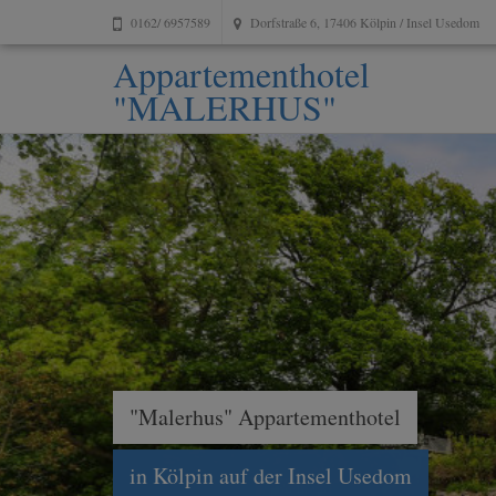
0162/ 6957589
Dorfstraße 6, 17406 Kölpin / Insel Usedom
Appartementhotel
"MALERHUS"
"Malerhus" Appartementhotel
in Kölpin auf der Insel Usedom