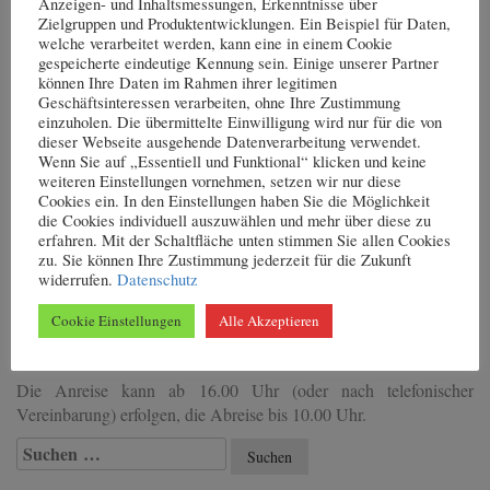
Anzeigen- und Inhaltsmessungen, Erkenntnisse über
Sie natürlich rauchen dürfen.
Zielgruppen und Produktentwicklungen. Ein Beispiel für Daten,
welche verarbeitet werden, kann eine in einem Cookie
Hauptsaison:
20.06 – 10.09
–>
gespeicherte eindeutige Kennung sein. Einige unserer Partner
Preis pro Tag: 90,00 EURO
können Ihre Daten im Rahmen ihrer legitimen
Nebensaison:
01.01 – 19.06, 11.09 – 31.12 –>
Preis
Geschäftsinteressen verarbeiten, ohne Ihre Zustimmung
pro Tag: 80,00 EURO
einzuholen. Die übermittelte Einwilligung wird nur für die von
dieser Webseite ausgehende Datenverarbeitung verwendet.
Aufbettung pro Person/ Tag:
9,50 EURO
Wenn Sie auf „Essentiell und Funktional“ klicken und keine
weiteren Einstellungen vornehmen, setzen wir nur diese
Endreinigung pro Aufenthalt:
40,00 EURO
Cookies ein. In den Einstellungen haben Sie die Möglichkeit
die Cookies individuell auszuwählen und mehr über diese zu
Haustiere sind nicht gestattet.
erfahren. Mit der Schaltfläche unten stimmen Sie allen Cookies
Ihnen steht ein Grillplatz zur Verfügung. Bettwäsche und
zu. Sie können Ihre Zustimmung jederzeit für die Zukunft
widerrufen.
Datenschutz
Handtücher sind inklusive. Ein Kinderreisebett und ein Hochstuhl
können auf Anfrage bereitgestellt werden. Es sind gute
Cookie Einstellungen
Alle Akzeptieren
Einkaufsmöglichkeiten in der etwa 5 km entfernten Stadt Usedom
vorhanden.
Die Anreise kann ab 16.00 Uhr (oder nach telefonischer
Vereinbarung) erfolgen, die Abreise bis 10.00 Uhr.
Suchen
nach: