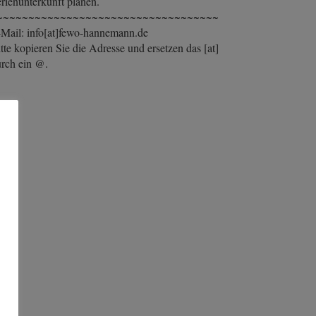
rienunterkunft planen.
~~~~~~~~~~~~~~~~~~~~~~~~~~~~~~~~~~~
Mail: info[at]fewo-hannemann.de
tte kopieren Sie die Adresse und ersetzen das [at]
rch ein @.