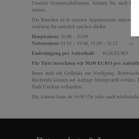
Unseren Gemeinschaftsraum, können Sie auch für F
nutzen.
Das Rauchen ist in unseren Appartements untersagt. J
welchem Sie natürlich rauchen dürfen.
Hauptsaison:
20.06 – 10.09 –> Preis
Nebensaison:
01.01 – 19.06, 11.09 – 31.12 –>
Endreinigung pro Aufenthalt:
40,00 EURO
Für Tiere berechnen wir 50,00 EURO pro Aufentha
Ihnen steht ein Grillplatz zur Verfügung. Bettwäsch
Hochstuhl können auf Anfrage bereitgestellt werden. 
Stadt Usedom vorhanden.
Die Anreise kann ab 16.00 Uhr (oder nach telefonische