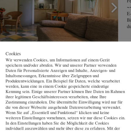
Fe
~
E-
Bi
du
Cookies
Wir verwenden Cookies, um Informationen auf einem Gerät
h
speichern und/oder abrufen. Wir und unserer Partner verwenden
Daten für Personalisierte Anzeigen und Inhalte, Anzeigen- und
Inhaltsmessungen, Erkenntnisse über Zielgruppen und
partement 6
Produktentwicklungen. Ein Beispiel für Daten, welche verarbeitet
dem Appartementhaus mit insgesamt 6 Appartements. Diese ist
werden, kann eine in einem Cookie gespeicherte eindeutige
Kennung sein. Einige unserer Partner können Ihre Daten im Rahmen
t.
ihrer legitimen Geschäftsinteressen verarbeiten, ohne Ihre
ertes Wohn-/Schlafzimmer und ist direkt am Wasser gelegen. Es
Zustimmung einzuholen. Die übermittelte Einwilligung wird nur für
die von dieser Webseite ausgehende Datenverarbeitung verwendet.
 TV und Radio ausgestattet. Eine Waschmaschine steht für alle
Wenn Sie auf „Essentiell und Funktional“ klicken und keine
weiteren Einstellungen vornehmen, setzen wir nur diese Cookies ein.
In den Einstellungen haben Sie die Möglichkeit die Cookies
bei Bedarf) bieten wir Ihnen auf Wunsch an.
individuell auszuwählen und mehr über diese zu erfahren. Mit der