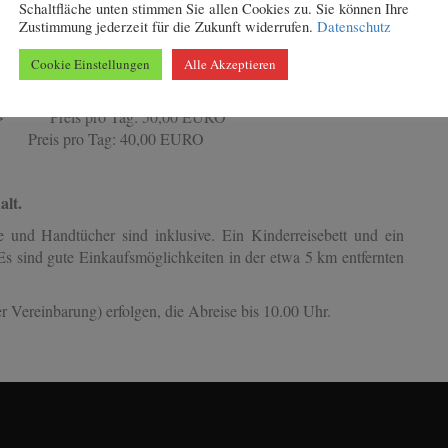
estlichkeiten oder einfach zum gemütlichen Zusammensitzen
Schaltfläche unten stimmen Sie allen Cookies zu. Sie können Ihre
Zustimmung jederzeit für die Zukunft widerrufen.
Datenschutz
edoch verfügt jedes über eine Terrasse oder einen Balkon, auf
Cookie Einstellungen
Alle Akzeptieren
 pro Tag: 50,00 EURO
 Preis pro Tag: 40,00 EURO
lt.
e und Handtücher sind inklusive. Ein Kinderreisebett und ein
Es sind gute Einkaufsmöglichkeiten in der etwa 5 km entfernten
r Vereinbarung) erfolgen, die Abreise bis 10.00 Uhr.