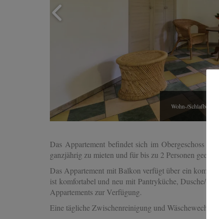
Wohn-/Schlafbereic
Ap
Das Appartement befindet sich im Obergeschoss in 
ganzjährig zu mieten und für bis zu 2 Personen geeigne
Das Appartement mit Balkon verfügt über ein kombini
ist komfortabel und neu mit Pantryküche, Dusche/WC,
Appartements zur Verfügung.
Eine tägliche Zwischenreinigung und Wäschewechsel (