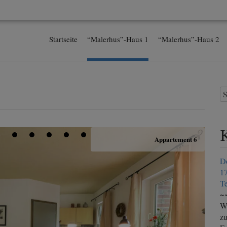
Startseite
“Malerhus”-Haus 1
“Malerhus”-Haus 2
S
n
Appartement 6
Do
1
Te
~
We
zu