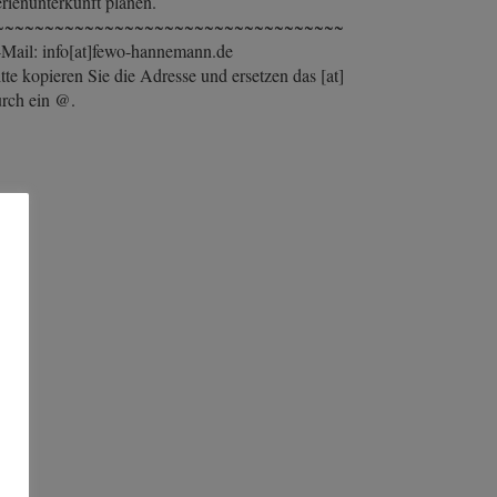
rienunterkunft planen.
~~~~~~~~~~~~~~~~~~~~~~~~~~~~~~~~~~~
Mail: info[at]fewo-hannemann.de
tte kopieren Sie die Adresse und ersetzen das [at]
rch ein @.