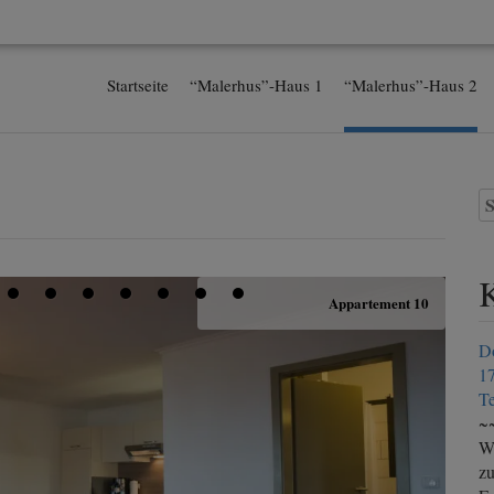
Startseite
“Malerhus”-Haus 1
“Malerhus”-Haus 2
S
n
Appartement 10
Do
1
Te
~
We
zu