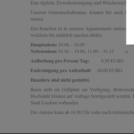
Eine tägliche Zwischenreinigung und Wäschewechsel (
Unseren Gemeinschaftsraum, können Sie auch für F
nutzen.
Das Rauchen ist in unseren Appartements untersagt. J
welchem Sie natürlich rauchen dürfen.
Hauptsaison:
20.06 – 10.09
–> Preis pr
Nebensaison:
01.01 – 19.06, 11.09 – 31.12 
Aufbettung pro Person/ Tag:
9,50 EURO
Endreinigung pro Aufenthalt:
40,00 EURO
Haustiere sind nicht gestattet.
Ihnen steht ein Grillplatz zur Verfügung. Bettwäsch
Hochstuhl können auf Anfrage bereitgestellt werden. 
Stadt Usedom vorhanden.
Die Anreise kann ab 16.00 Uhr (oder nach telefonische